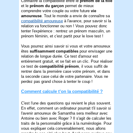
Connaître la compatibilité entre le
prénom de la fille
et le
prénom du garçon
permet de mieux
comprendre votre couple ou votre future
vie
amoureuse
. Tout le monde a envie de connaître sa
compatibilité amoureuse
à l'avance, pour savoir si la
relation va fonctionner ou non ! Vous pouvez donc
tenter l'expérience : rentrez un prénom masculin, un
prénom féminin, et c'est partit pour le love test !
Vous pourrez ainsi savoir si vous et votre amoureux
êtes
suffisamment compatibles
pour envisager une
relation de longue durée. Ce test d'amour est
entiérement gratuit, et se fait en un clic. Pour réaliser
ce test de
compatibilité prénom
, il vous suffit de
rentrer dans la premiére case votre prénom, et dans
la seconde case celui de votre partenaire. Vous ne
perdez pas grand chose à tenter le coup !
Comment calcule t'on la compatibilité ?
C'est l'une des questions qui revient le plus souvent.
En effet, comment un ordinateur pourrait t'il savoir si
l'avenir amoureux de Samantha sera meilleur avec
Antoine ou bien avec Roger ? Il s'agit de calculer les
traits de la personnalité grâce à la numérologie. Pour
vous expliquer cela convenablement, nous allons