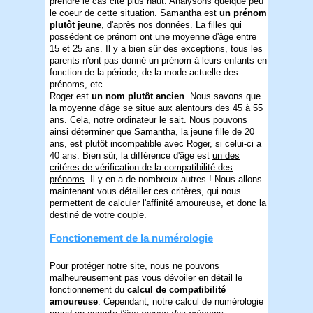
prendre le cas cité plus haut. Analysons quelque peu
le coeur de cette situation. Samantha est
un prénom
plutôt jeune
, d'après nos données. La filles qui
possédent ce prénom ont une moyenne d'âge entre
15 et 25 ans. Il y a bien sûr des exceptions, tous les
parents n'ont pas donné un prénom à leurs enfants en
fonction de la période, de la mode actuelle des
prénoms, etc...
Roger est
un nom plutôt ancien
. Nous savons que
la moyenne d'âge se situe aux alentours des 45 à 55
ans. Cela, notre ordinateur le sait. Nous pouvons
ainsi déterminer que Samantha, la jeune fille de 20
ans, est plutôt incompatible avec Roger, si celui-ci a
40 ans. Bien sûr, la différence d'âge est
un des
critéres de vérification de la compatibilité des
prénoms
. Il y en a de nombreux autres ! Nous allons
maintenant vous détailler ces critères, qui nous
permettent de calculer l'affinité amoureuse, et donc la
destiné de votre couple.
Fonctionement de la numérologie
Pour protéger notre site, nous ne pouvons
malheureusement pas vous dévoiler en détail le
fonctionnement du
calcul de compatibilité
amoureuse
. Cependant, notre calcul de numérologie